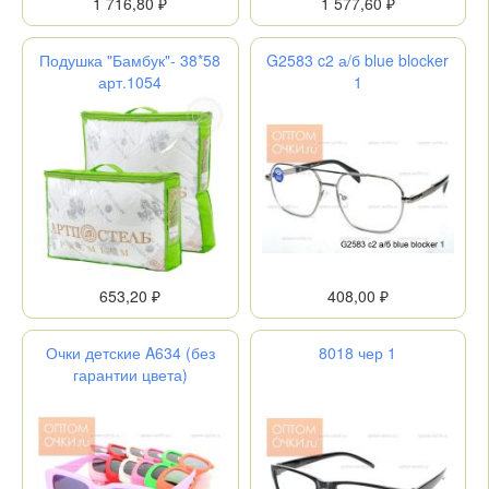
1 716,80 ₽
1 577,60 ₽
Подушка "Бамбук"- 38*58
G2583 c2 а/б blue blocker
арт.1054
1
653,20 ₽
408,00 ₽
Очки детские A634 (без
8018 чер 1
гарантии цвета)