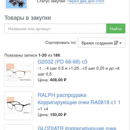
Статус закупки:
Через два дня стоп
Товары в закупке
Найти
Сортировать по:
Время создания
Показаны записи
1-20
из
186
.
G2032 (PD 66-68) c3
-1...-4 шаг 0,5 и +1,25...+3 шаг 0,25 и до +4
шаг 0,5
Цена:
408,00 ₽
RALPH распродажа
Корригирующие очки RA0818 c1 1
+1 +4
Цена:
150,00 ₽
GLODIATR Корригирующие очки