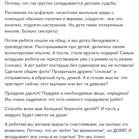
Потому, что так грустно складываются детские судьбы.
Рисование на асфальте, гигантские мыльные шары с
помощью обычных палочек и веревки, сладости - все это,
конечно, подняло настроение. Но дети такие потерянные
многие. Больно смотреть(
Потом ребята пошли на обед, а мы долго беседовали с
руководством. Расспрашивали про детей, делились своим
волонтерским опытом. А после, стали вручать подарки! Самые
младшие ребята не присутствовали уже,т.к.режим есть режим
(сончас). А вот ребят постарше без сувениров мы не оставили!
Сделали общее фото! Прокричали дружно "сосиски" и
отправились в обратный путь, домой. А в голове мысли: что
чувствует сейчас этот мальчик или вот та девочка?
Праздник удался! Подарки и необходимые вещи, переданы!
Мы очень надеемся, что хоть немного порадовали ребят!
Спасибо всем вам большое! Берегите детей!!! И пусть у
каждого будет светло на душе!
А ребятам мы желаем вырасти счастливыми, на сколько это
возможно. Потому, что их любят "во временном", но ДОМЕ! И
вкладывают все силы в их счастье! Это мы точно