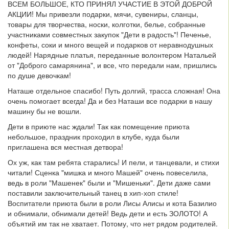
ВСЕМ БОЛЬШОЕ, КТО ПРИНЯЛ УЧАСТИЕ В ЭТОЙ ДОБРОЙ
АКЦИИ! Мы привезли подарки, мячи, сувениры, сланцы,
товары для творчества, носки, колготки, белье, собранные
участниками совместных закупок "Дети в радость"! Печенье,
конфеты, соки и много вещей и подарков от неравнодушных
людей! Нарядные платья, переданные волонтером Натальей
от "Доброго самарянина", и все, что передали нам, пришлись
по душе девочкам!
Наташе отдельное спасибо! Путь долгий, трасса сложная! Она
очень помогает всегда! Да и без Наташи все подарки в нашу
машину бы не вошли.
Дети в приюте нас ждали! Так как помещение приюта
небольшое, праздник проходил в клубе, куда были
приглашена вся местная детвора!
Ох уж, как там ребята старались! И пели, и танцевали, и стихи
читали! Сценка "мишка и много Машей" очень повеселила,
ведь в роли "Машенек" были и "Мишеньки". Дети даже сами
поставили заключительный танец в хип-хоп стиле!
Воспитатели приюта были в роли Лисы Алисы и кота Базилио
и обнимали, обнимали детей! Ведь дети и есть ЗОЛОТО! А
объятий им так не хватает. Потому, что нет рядом родителей.